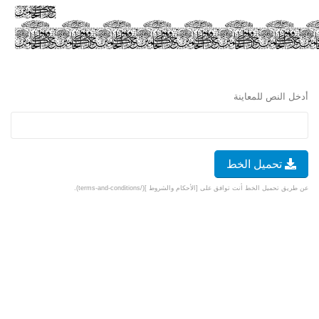
أدخل النص للمعاينة
تحميل الخط
عن طريق تحميل الخط أنت توافق على [الأحكام والشروط ](/terms-and-conditions).